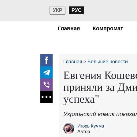
УКР
РУС
Главная
Компромат
Главная
Большие новости
Евгения Кошево
приняли за Дми
успеха"
Украинский комик показа
Игорь Кучма
Автор