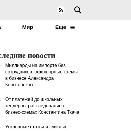
а
Мир
Еще
следние новости
Миллиарды на импорте без
0
сотрудников: оффшорные схемы
в бизнесе Александра
Конотопского
От платежей до школьных
5
тендеров: расследование о
бизнес-схемах Константина Ткача
Уголовные статьи и элитные
0