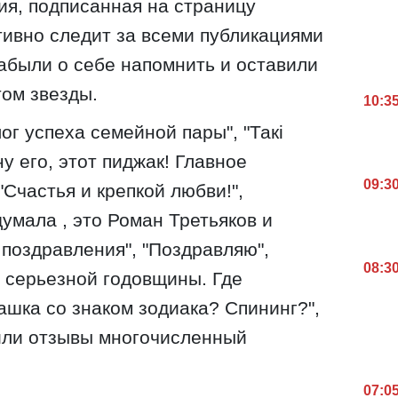
я, подписанная на страницу
тивно следит за всеми публикациями
абыли о себе напомнить и оставили
том звезды.
10:3
лог успеха семейной пары", "Такі
 ну его, этот пиджак! Главное
09:3
 "Счастья и крепкой любви!",
думала , это Роман Третьяков и
 поздравления", "Поздравляю",
08:3
 серьезной годовщины. Где
ашка со знаком зодиака? Спининг?",
авили отзывы многочисленный
07:0