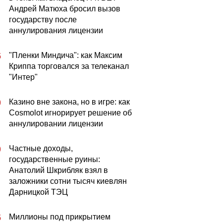
Андрей Матюха бросил вызов
государству после
аннулирования лицензии
"Пленки Миндича": как Максим
5
Криппа торговался за телеканал
"Интер"
Казино вне закона, но в игре: как
0
Cosmolot игнорирует решение об
аннулировании лицензии
Частные доходы,
0
государственные руины:
Анатолий Шкрибляк взял в
заложники сотни тысяч киевлян
Дарницкой ТЭЦ
Миллионы под прикрытием
5