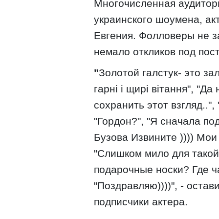
Многочисленная аудитори
украинского шоумена, ак
Евгения. Фолловеры не з
немало откликов под пос
"
Золотой галстук- это за
гарні і щирі вітання", "Да
сохранить этот взгляд..",
"Гордон?", "Я сначала по
Бузова Извините )))) Мои
"Слишком мило для такой
подарочные носки? Где ч
"Поздравляю))))", - ост
подписчики актера.