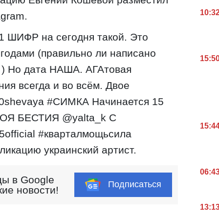
10:3
agram.
21 ШИФР на сегодня такой. Это
годами (правильно ли написано
15:5
 ) Но дата НАША. АГАтовая
ия всегда и во всём. Двое
0shevaya #СИМКА Начинается 15
Я БЕСТИЯ @yalta_k С
15:4
fficial #кварталмощьсила
бликацию украинский артист.
06:4
ы в Google
Подписаться
кие новости!
13:1