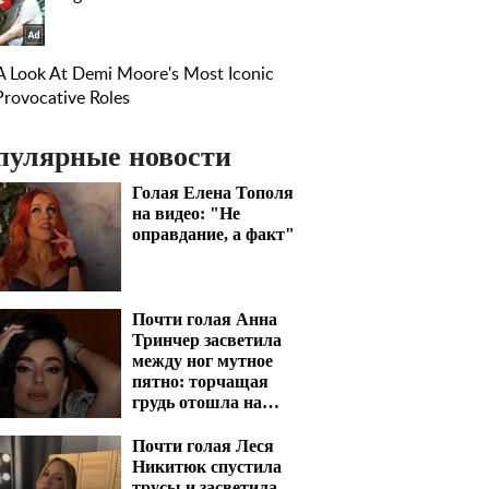
пулярные новости
Голая Елена Тополя
на видео: "Не
оправдание, а факт"
Почти голая Анна
Тринчер засветила
между ног мутное
пятно: торчащая
грудь отошла на
задний план
Почти голая Леся
Никитюк спустила
трусы и засветила