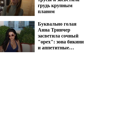
грудь крупным
планом
Буквально голая
Анна Тринчер
засветила сочный
"орех": зона бикини
и аппетитные
активы сразят
наповал