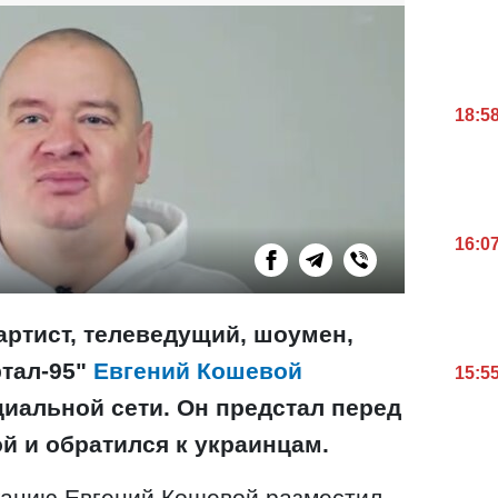
18:5
16:0
артист, телеведущий, шоумен,
ртал-95"
Евгений Кошевой
15:5
циальной сети. Он предстал перед
й и обратился к украинцам.
ацию Евгений Кошевой разместил