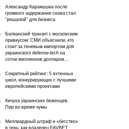
Александр Карамушка после
2
громкого задержания снова стал
"решалой" для бизнеса
Балканский транзит с московским
0
привкусом: СМИ объяснили, кто
стоит за теневым импортом для
украинского defense-tech на
сотни миллионов долларов…
Секретный рейтинг: 5 яхтенных
4
школ, конкурирующих с лучшими
европейскими проектами
Кичуха украинских беженцев.
3
Пир во время чумы
Миллиардный штраф и «бегство»
3
в тень: как владелец FAVBET