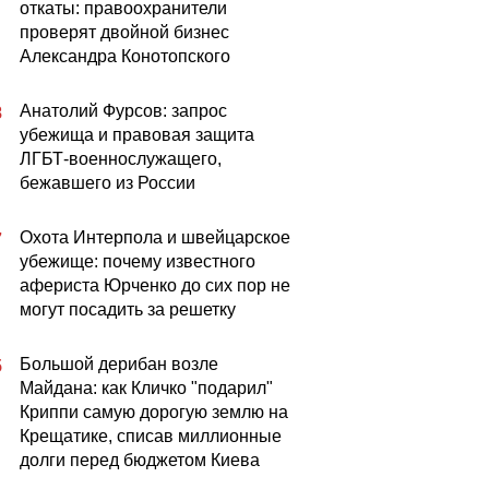
откаты: правоохранители
проверят двойной бизнес
Александра Конотопского
Анатолий Фурсов: запрос
8
убежища и правовая защита
ЛГБТ-военнослужащего,
бежавшего из России
Охота Интерпола и швейцарское
7
убежище: почему известного
афериста Юрченко до сих пор не
могут посадить за решетку
Большой дерибан возле
5
Майдана: как Кличко "подарил"
Криппи самую дорогую землю на
Крещатике, списав миллионные
долги перед бюджетом Киева