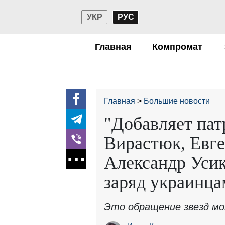
УКР
РУС
Главная
Компромат
Главная
Большие новости
"Добавляет пат
Вирастюк, Евг
Александр Уси
заряд украинца
Это обращение звезд мо