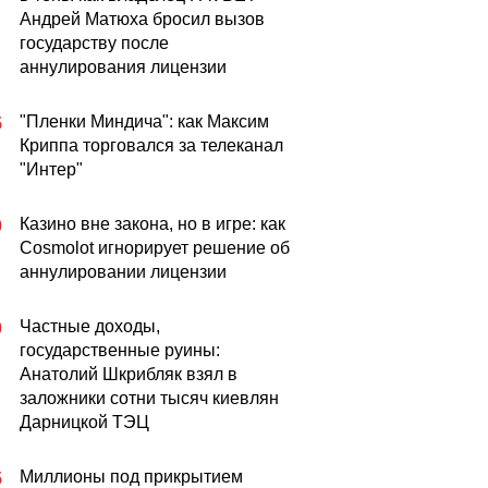
Андрей Матюха бросил вызов
государству после
аннулирования лицензии
"Пленки Миндича": как Максим
5
Криппа торговался за телеканал
"Интер"
Казино вне закона, но в игре: как
0
Cosmolot игнорирует решение об
аннулировании лицензии
Частные доходы,
0
государственные руины:
Анатолий Шкрибляк взял в
заложники сотни тысяч киевлян
Дарницкой ТЭЦ
Миллионы под прикрытием
5