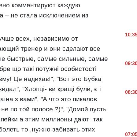
ивно комментируют каждую
та – не стала исключением из
10:3
учше всех, независимо от
сающий тренер и они сделают все
ые быстрые, самые сильные, самые
09:3
бре що такі потужні особистості
му! Це надихає!", "Вот это Бубка
идал", "Хлопці- ви кращі були, є і
08:3
аїна з вами", "А что это пикалов
не по той полосе ?)", "Домой пусть
опейки а этим миллионы дают ,так
 болеть то ,нужно забивать этих
07:0