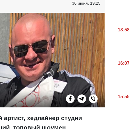
30 июня, 19:25
18:5
16:0
15:5
 артист, хедлайнер студии
ущий, топовый шоумен,