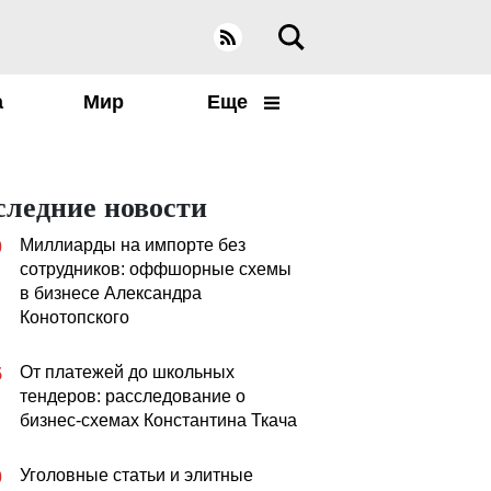
а
Мир
Еще
следние новости
Миллиарды на импорте без
0
сотрудников: оффшорные схемы
в бизнесе Александра
Конотопского
От платежей до школьных
5
тендеров: расследование о
бизнес-схемах Константина Ткача
Уголовные статьи и элитные
0