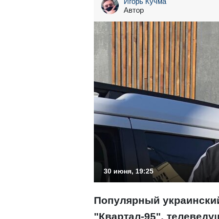
Игорь Кучма
Автор
30 июня, 19:25
Популярный украинский
"Квартал-95", телевед