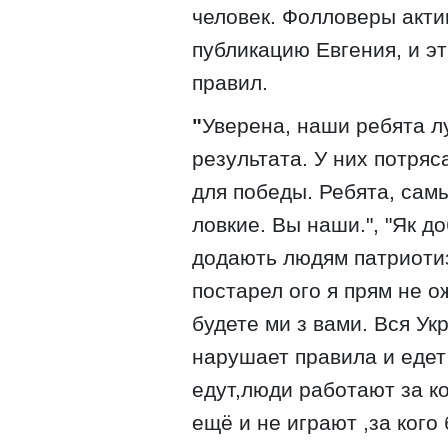
человек. Фолловеры акт
публикацию Евгения, и э
правил.
"
Уверена, наши ребята л
результата. У них потря
для победы. Ребята, сам
ловкие. Вы наши.", "Як до
додають людям патриотиз
постарел ого я прям не ож
будете ми з вами. Вся Укр
нарушает правила и едет 
едут,люди работают за к
ещё и не играют ,за кого