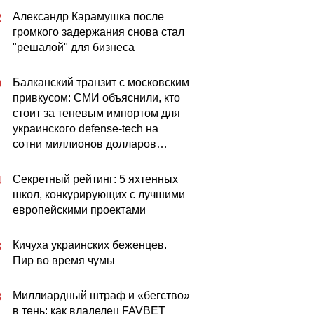
Александр Карамушка после
2
громкого задержания снова стал
"решалой" для бизнеса
Балканский транзит с московским
0
привкусом: СМИ объяснили, кто
стоит за теневым импортом для
украинского defense-tech на
сотни миллионов долларов…
Секретный рейтинг: 5 яхтенных
4
школ, конкурирующих с лучшими
европейскими проектами
Кичуха украинских беженцев.
3
Пир во время чумы
Миллиардный штраф и «бегство»
3
в тень: как владелец FAVBET