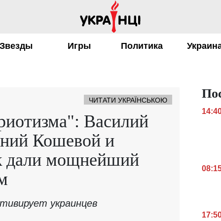
Звезды
Игры
Политика
Украин
По
ЧИТАТИ УКРАЇНСЬКОЮ
14:4
риотизма": Василий
ений Кошевой и
к дали мощнейший
08:1
м
тивирует украинцев
17:5