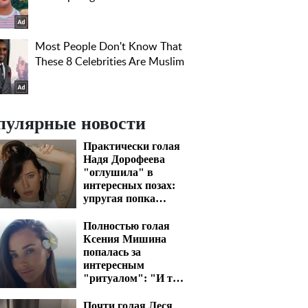
пулярные новости
Практически голая
Надя Дорофеева
"оглушила" в
интересных позах:
упругая попка
вскипятит кровь
Полностью голая
Ксения Мишина
попалась за
интересным
"ритуалом": "И так
пять раз"
Почти голая Леся