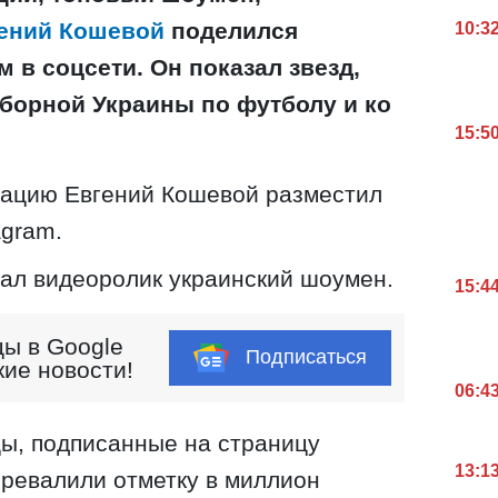
ений Кошевой
поделился
10:3
в соцсети. Он показал звезд,
сборной Украины по футболу и ко
15:5
ацию Евгений Кошевой разместил
agram.
сал видеоролик украинский шоумен.
15:4
ы в Google
Подписаться
кие новости!
06:4
ы, подписанные на страницу
13:1
еревалили отметку в миллион