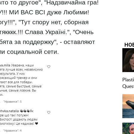
то то другое", "Надзвичайна гра!
У!!! МИ ВАС ВСІ дуже Любими!
у!!!", "Тут спору нет, сборная
кккк.!!! Слава Україні.", "Очень
ята за поддержку", - оставляют
и социальной сети.