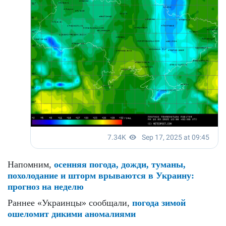
Напомним,
осенняя погода, дожди, туманы,
похолодание и шторм врываются в Украину:
прогноз на неделю
Раннее «Украинцы» сообщали,
погода зимой
ошеломит дикими аномалиями