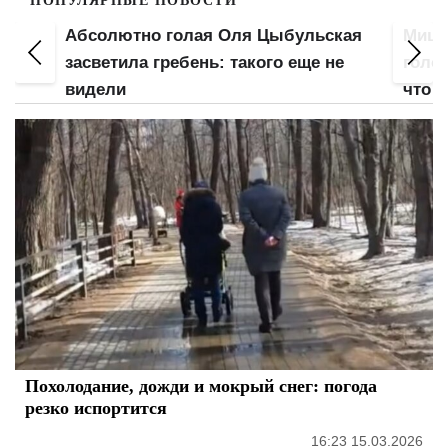
ПОПУЛЯРНЫЕ НОВОСТИ
кая
Мицкевич "слил", как развлекается с
Анна 
е
голой Поляковой в одной постели:
лиши
что скажут ее дети и муж
подб
Похолодание, дожди и мокрый снег: погода
резко испортится
16:23 15.03.2026