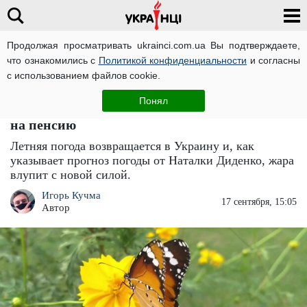
Продолжая просматривать ukrainci.com.ua Вы подтверждаете,
что ознакомились с
Политикой конфиденциальности
и согласны
Главная
Большие новости
ЧИТАТИ УКРАЇНСЬКОЮ
с использованием файлов cookie.
Похолодание, дожди и ветер заменит резкая
Понял
жара до +30: летняя погода отправит осень
на пенсию
Летняя погода возвращается в Украину и, как
указывает прогноз погоды от Наталки Диденко, жара
влупит с новой силой.
Игорь Кучма
17 сентября, 15:05
Автор