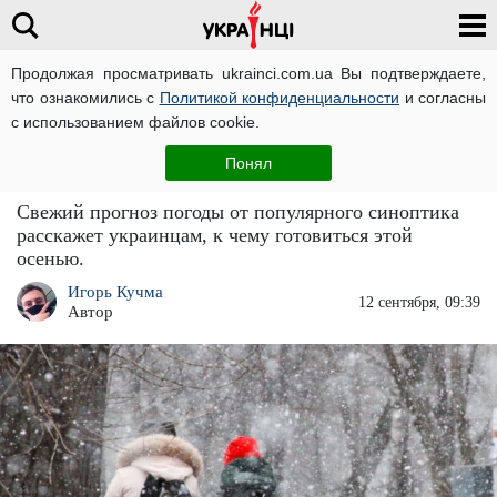
Продолжая просматривать ukrainci.com.ua Вы подтверждаете,
что ознакомились с
Политикой конфиденциальности
и согласны
Главная
Большие новости
ЧИТАТИ УКРАЇНСЬКОЮ
с использованием файлов cookie.
Мокрый снег, ливни и холод или аномальная
Понял
жара: какой будет погода осенью в Украине
Свежий прогноз погоды от популярного синоптика
расскажет украинцам, к чему готовиться этой
осенью.
Игорь Кучма
12 сентября, 09:39
Автор