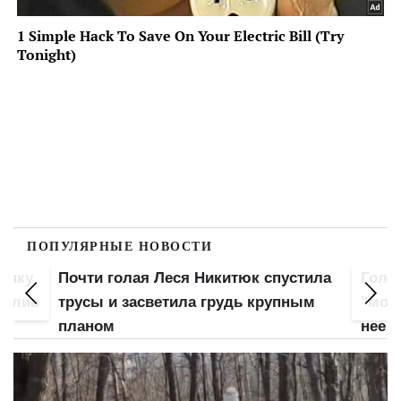
ПОПУЛЯРНЫЕ НОВОСТИ
попку
Почти голая Леся Никитюк спустила
Гола
 слив
трусы и засветила грудь крупным
"мохн
планом
нее