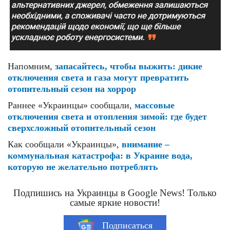
Напомним,
запасайтесь, чтобы выжить: дикие
отключения света и газа могут превратить
отопительный сезон на хоррор
Раннее «Украинцы» сообщали,
массовые
отключения света и отопления зимой: где будет
сверхсложный отопительный сезон
Как сообщали «Украинцы»,
внимание –
коммунальная катастрофа: в Украине вода,
которую не желательно потреблять
Подпишись на Украинцы в Google News! Только
самые яркие новости!
Подписаться