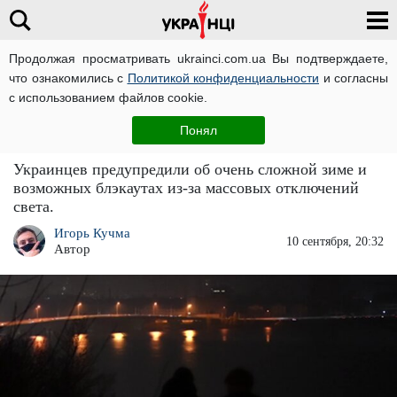
Продолжая просматривать ukrainci.com.ua Вы подтверждаете,
что ознакомились с
Политикой конфиденциальности
и согласны
Главная
Большие новости
ЧИТАТИ УКРАЇНСЬКОЮ
с использованием файлов cookie.
Большая угрозы блэкаута: отключения света
Понял
в Украине будут жесткими
Украинцев предупредили об очень сложной зиме и
возможных блэкаутах из-за массовых отключений
света.
Игорь Кучма
10 сентября, 20:32
Автор