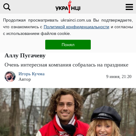
Продолжая просматривать ukrainci.com.ua Вы подтверждаете,
что ознакомились с
Политикой конфиденциальности
и согласны
Главная
Большие новости
ЧИТАТИ УКРАЇНСЬКОЮ
с использованием файлов cookie.
"Как ни крути - одна семья": Филипп
Понял
Киркоров и Максим Галкин не поделили
Аллу Пугачеву
Очень интересная компания собралась на празднике
Игорь Кучма
9 июня, 21:20
Автор