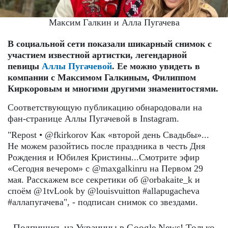
Максим Галкин и Алла Пугачева
В социальной сети показали шикарный снимок с
участием известной артистки, легендарной
певицы
Аллы Пугачевой
. Ее можно увидеть в
компании с Максимом Галкиным, Филиппом
Киркоровым и многими другими знаменитостями.
Соответствующую публикацию обнародовали на
фан-странице Аллы Пугачевой в Instagram.
"Repost • @fkirkorov Как «второй день Свадьбы»...
Не можем разойтись после праздника в честь Дня
Рождения и Юбилея Кристины...Смотрите эфир
«Сегодня вечером» с @maxgalkinru на Первом 29
мая. Расскажем все секретики об @orbakaite_k и
споём @1tvLook by @louisvuitton #allapugacheva
#аллапугачева", - подписан снимок со звездами.
Подпишись на Украинцы в Google News! Только