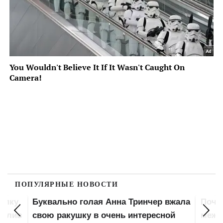
ПОПУЛЯРНЫЕ НОВОСТИ
попку
Буквально голая Анна Тринчер вжала
Почт
 слив
свою ракушку в очень интересной
межд