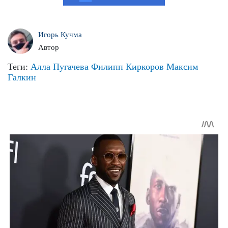
Игорь Кучма
Автор
Теги:
Алла Пугачева
Филипп Киркоров
Максим
Галкин