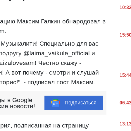
10:3
ацию Максим Галкин обнародовал в
am.
15:5
Музыкалити! Специально для вас
одругу @laima_vaikule_official и
aizalovesam! Честно скажу -
! А вот почему - смотри и слушай
15:4
торис!", - подписал пост Максим.
ы в Google
Подписаться
06:4
кие новости!
13:1
рия, подписанная на страницу