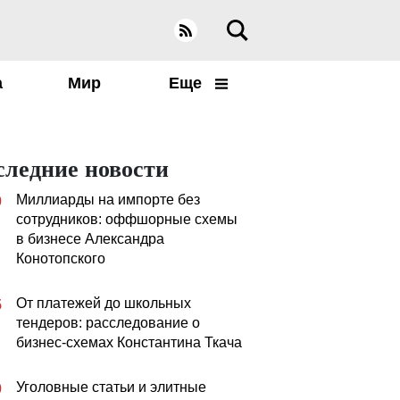
а
Мир
Еще
следние новости
Миллиарды на импорте без
0
сотрудников: оффшорные схемы
в бизнесе Александра
Конотопского
От платежей до школьных
5
тендеров: расследование о
бизнес-схемах Константина Ткача
Уголовные статьи и элитные
0