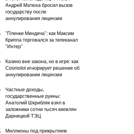
Андрей Матюха бросил вызов
государству после
аннулирования лицензии
"Пленки Миндича": как Максим
5
Криппа торговался за телеканал
"Интер"
Казино вне закона, но в игре: как
0
Cosmolot игнорирует решение об
аннулировании лицензии
Частные доходы,
0
государственные руины:
Анатолий Шкрибляк взял в
заложники сотни тысяч киевлян
Дарницкой ТЭЦ
Миллионы под прикрытием
5