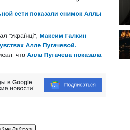
ьной сети показали снимок Аллы
.
л "Українці",
Максим Галкин
увствах Алле Пугачевой.
писал, что
Алла Пугачева показала
ы в Google
Подписаться
кие новости!
айма Вайкуле