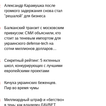
Александр Карамушка после
2
громкого задержания снова стал
"решалой" для бизнеса
Балканский транзит с московским
0
привкусом: СМИ объяснили, кто
стоит за теневым импортом для
украинского defense-tech на
сотни миллионов долларов…
Секретный рейтинг: 5 яхтенных
4
школ, конкурирующих с лучшими
европейскими проектами
Кичуха украинских беженцев.
3
Пир во время чумы
Миллиардный штраф и «бегство»
3
в тень: как владелец FAVBET