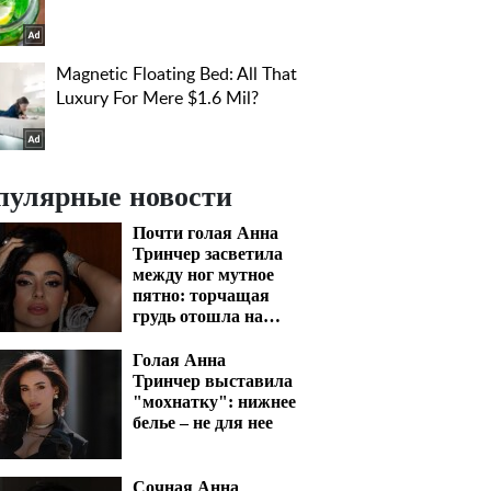
пулярные новости
Почти голая Анна
Тринчер засветила
между ног мутное
пятно: торчащая
грудь отошла на
задний план
Голая Анна
Тринчер выставила
"мохнатку": нижнее
белье – не для нее
Сочная Анна