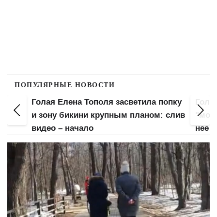
ПОПУЛЯРНЫЕ НОВОСТИ
 Елена Тополя засветила попку
Голая Анна Тринче
у бикини крупным планом: слив
"мохнатку": нижнее
 – начало
нее