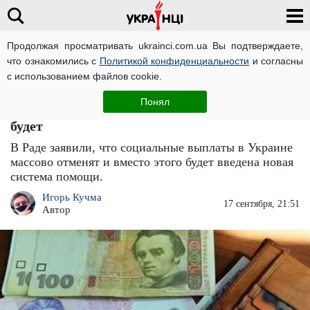
Продолжая просматривать ukrainci.com.ua Вы подтверждаете,
что ознакомились с
Политикой конфиденциальности
и согласны
Главная
Большие новости
ЧИТАТИ УКРАЇНСЬКОЮ
с использованием файлов cookie.
Соцвыплаты массово отменят: власть
Понял
приняла историческое решение, что теперь
будет
В Раде заявили, что социальные выплаты в Украине
массово отменят и вместо этого будет введена новая
система помощи.
Игорь Кучма
17 сентября, 21:51
Автор