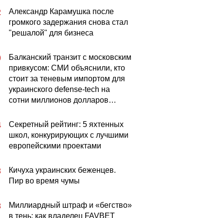
Александр Карамушка после
2
громкого задержания снова стал
"решалой" для бизнеса
Балканский транзит с московским
0
привкусом: СМИ объяснили, кто
стоит за теневым импортом для
украинского defense-tech на
сотни миллионов долларов…
Секретный рейтинг: 5 яхтенных
4
школ, конкурирующих с лучшими
европейскими проектами
Кичуха украинских беженцев.
3
Пир во время чумы
Миллиардный штраф и «бегство»
3
в тень: как владелец FAVBET