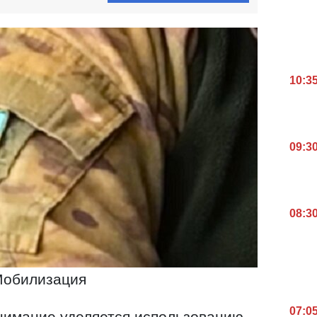
10:3
09:3
08:3
обилизация
07:0
нимание уделяется использованию