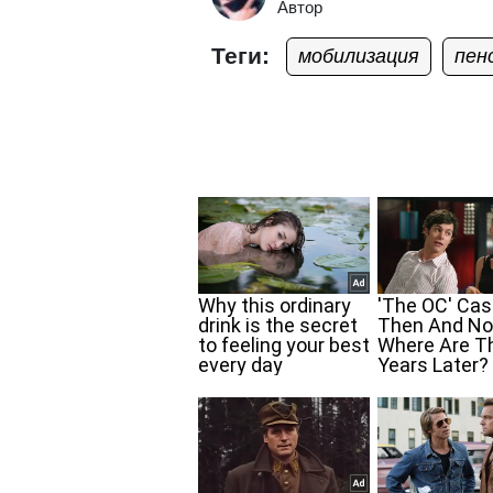
Автор
Теги:
мобилизация
пен