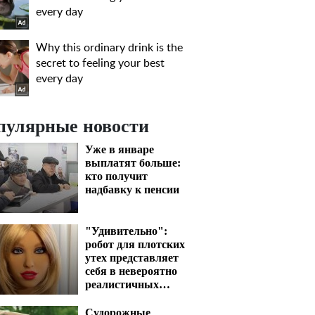
пулярные новости
Уже в январе
выплатят больше:
кто получит
надбавку к пенсии
"Удивительно":
робот для плотских
утех представляет
себя в невероятно
реалистичных
кадрах
Судорожные