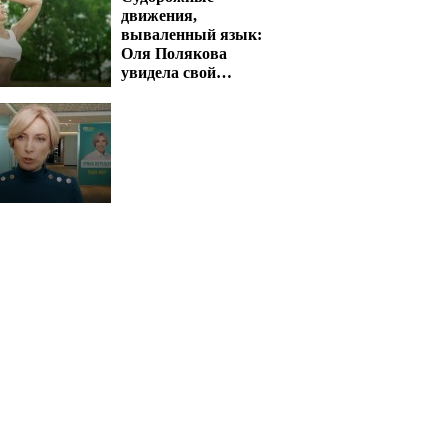
движения,
вываленный язык:
Оля Полякова
увидела свой
концерт и словила
приступ