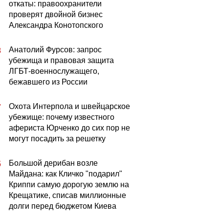
откаты: правоохранители
проверят двойной бизнес
Александра Конотопского
Анатолий Фурсов: запрос
8
убежища и правовая защита
ЛГБТ-военнослужащего,
бежавшего из России
Охота Интерпола и швейцарское
7
убежище: почему известного
афериста Юрченко до сих пор не
могут посадить за решетку
Большой дерибан возле
5
Майдана: как Кличко "подарил"
Криппи самую дорогую землю на
Крещатике, списав миллионные
долги перед бюджетом Киева