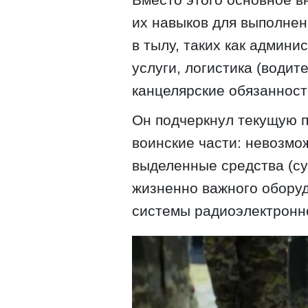
их навыков для выполне
в тылу, таких как админ
услуги, логистика (води
канцелярские обязанност
Он подчеркнул текущую п
воинские части: невозмо
выделенные средства (су
жизненно важного оборуд
системы радиоэлектронн