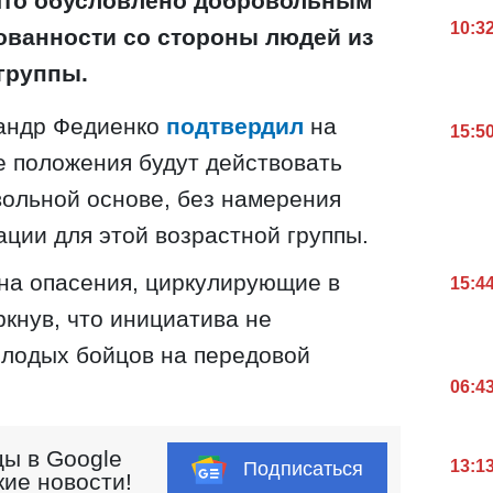
что обусловлено добровольным
10:3
ванности со стороны людей из
группы.
андр Федиенко
подтвердил
на
15:5
ые положения будут действовать
ольной основе, без намерения
ции для этой возрастной группы.
на опасения, циркулирующие в
15:4
ркнув, что инициатива не
молодых бойцов на передовой
06:4
ы в Google
13:1
Подписаться
кие новости!