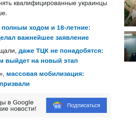
нять квалифицированные украинцы
ше.
 полным ходом и 18-летние:
делал важнейшее заявление
бщали,
даже ТЦК не понадобятся:
м выйдет на новый этап
»,
массовая мобилизация:
 призвали
ы в Google
Подписаться
кие новости!