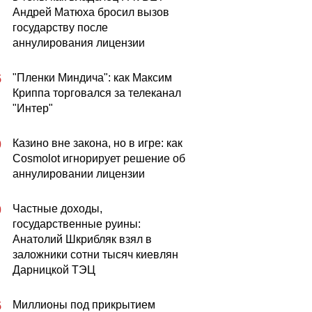
Андрей Матюха бросил вызов
государству после
аннулирования лицензии
"Пленки Миндича": как Максим
5
Криппа торговался за телеканал
"Интер"
Казино вне закона, но в игре: как
0
Cosmolot игнорирует решение об
аннулировании лицензии
Частные доходы,
0
государственные руины:
Анатолий Шкрибляк взял в
заложники сотни тысяч киевлян
Дарницкой ТЭЦ
Миллионы под прикрытием
5