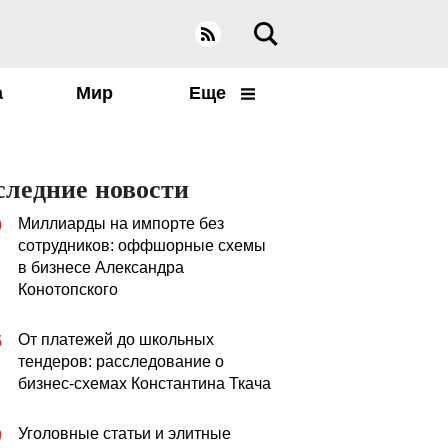
а
Мир
Еще
следние новости
Миллиарды на импорте без
0
сотрудников: оффшорные схемы
в бизнесе Александра
Конотопского
От платежей до школьных
5
тендеров: расследование о
бизнес-схемах Константина Ткача
Уголовные статьи и элитные
0