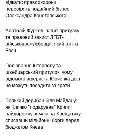
відкати: правоохоронці
перевірять подвійний бізнес
Олександра Конотопського
Анатолій Фурсов: запит притулку
8
та правовий захист ЛГБТ-
військовослужбовця, який втік із
Росії
Полювання Інтерполу та
7
швейцарський притулок: чому
відомого афериста Юрченка досі
не можуть посадити за ґрати
Великий дерибан біля Майдану:
5
як Кличко "подарував" Криппі
найдорожчу землю на Хрещатику,
списавши мільйонні борги перед
бюджетом Киева