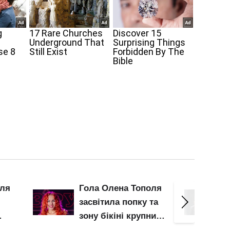
оля
Гола Анна Трінчер
Соков
та
виставила
оголил
ним
"мохнатку": нижня
нижче
део
білизна – не для неї
барсе