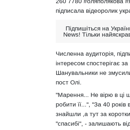
260 7780 #оляполякова #
підписала відеоролик укра
Підпишіться на Україн
News! Тільки найяскрав
Численна аудиторія, підп
інтересом спостерігає за 
Шанувальники не змусили
пост Олі.
"Марення... Не вірю в ці
робити її...", "За 40 рокі
знайшли ,а тут за коротки
"спасибі", - залишають в