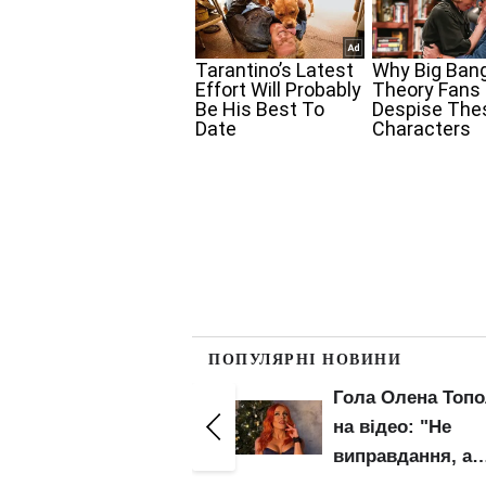
ПОПУЛЯРНІ НОВИНИ
Гола Олена Тополя
Гола Олена Топ
на відео: "Не
засвітила попку 
виправдання, а
зону бікіні круп
факт"
планом: злив ві