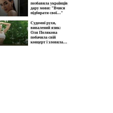
позбавила українців
дару мови: "Вчися
підбирати свої…"
Судомні рухи,
вивалений язик:
Оля Полякова
побачила свій
концерт і зловила
напад