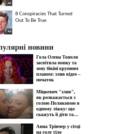
пулярні новини
Гола Олена Тополя
засвітила попку та
зону бікіні крупним
планом: злив відео –
початок
Міцкевич "злив",
як розважається з
голою Поляковою в
одному ліжку: що
скажуть її діти та
чоловік
Анна Трінчер у сітці
на голе тіло