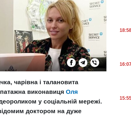
18:5
16:0
чка, чарівна і талановита
 епатажна виконавиця
Оля
15:5
деороликом у соціальній мережі.
відомим доктором на дуже