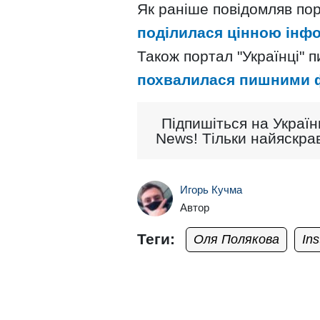
Як раніше повідомляв пор
поділилася цінною інф
Також портал "Українці" 
похвалилася пишними 
Підпишіться на Україн
News! Тільки найяскрав
Игорь Кучма
Автор
Теги:
Оля Полякова
In