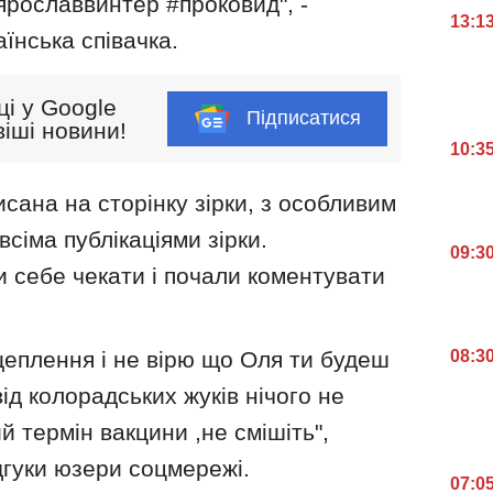
ярославвинтер #проковид", -
13:1
їнська співачка.
ці у Google
Підписатися
іші новини!
10:3
исана на сторінку зірки, з особливим
всіма публікаціями зірки.
09:3
 себе чекати і почали коментувати
 щеплення і не вірю що Оля ти будеш
08:3
в від колорадських жуків нічого не
й термін вакцини ,не смішіть",
ідгуки юзери соцмережі.
07:0