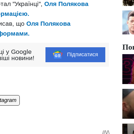
тал "Українці",
Оля Полякова
ормацією.
писав, що
Оля Полякова
формами.
По
ці у Google
Підписатися
іші новини!
stagram