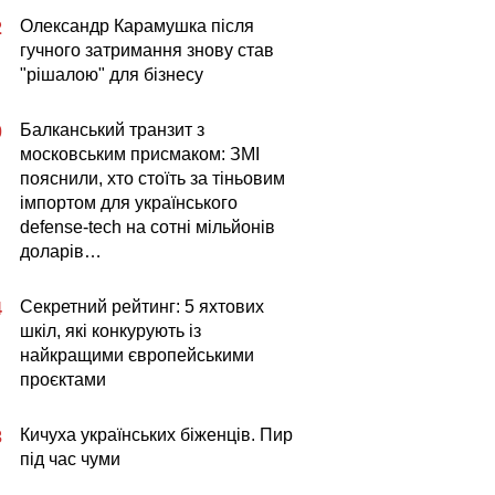
Олександр Карамушка після
2
гучного затримання знову став
"рішалою" для бізнесу
Балканський транзит з
0
московським присмаком: ЗМІ
пояснили, хто стоїть за тіньовим
імпортом для українського
defense-tech на сотні мільйонів
доларів…
Секретний рейтинг: 5 яхтових
4
шкіл, які конкурують із
найкращими європейськими
проєктами
Кичуха українських біженців. Пир
3
під час чуми