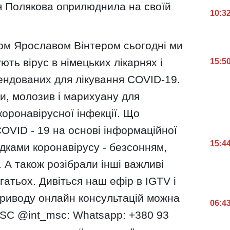
ля Полякова оприлюднила на своїй
10:3
ром Ярославом Вінтером сьогодні ми
ують вірус в німецьких лікарнях і
15:5
ендованих для лікування COVID-19.
ни, молозив і марихуану для
коронавірусної інфекції. Що
COVID - 19 на основі інформаційної
15:4
дками коронавірусу - безсонням,
. А також розібрали інші важливі
атьох. Дивіться наш ефір в IGTV і
приводу онлайн консультацій можна
06:4
MSC @int_msc: Whatsapp: +380 93