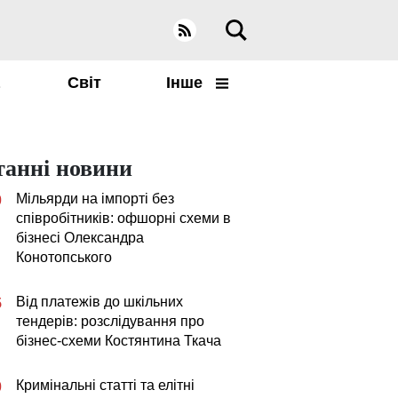
а
Світ
Інше
танні новини
Мільярди на імпорті без
0
співробітників: офшорні схеми в
бізнесі Олександра
Конотопського
Від платежів до шкільних
5
тендерів: розслідування про
бізнес-схеми Костянтина Ткача
Кримінальні статті та елітні
0