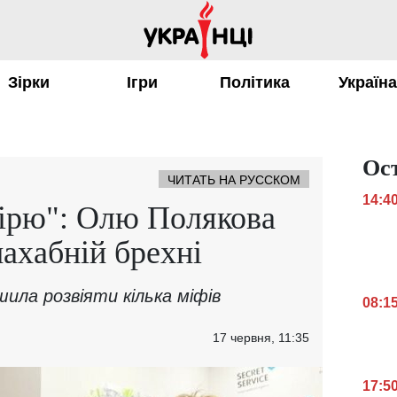
Зірки
Ігри
Політика
Україн
Ос
ЧИТАТЬ НА РУССКОМ
14:4
вірю": Олю Полякова
нахабній брехні
шила розвіяти кілька міфів
08:1
17 червня, 11:35
17:5