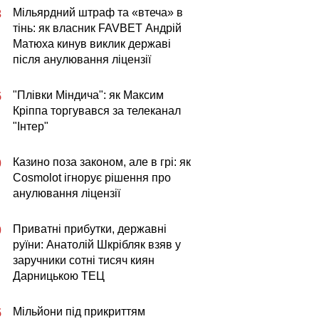
Мільярдний штраф та «втеча» в
3
тінь: як власник FAVBET Андрій
Матюха кинув виклик державі
після анулювання ліцензії
"Плівки Міндича": як Максим
5
Кріппа торгувався за телеканал
"Інтер"
Казино поза законом, але в грі: як
0
Cosmolot ігнорує рішення про
анулювання ліцензії
Приватні прибутки, державні
0
руїни: Анатолій Шкрібляк взяв у
заручники сотні тисяч киян
Дарницькою ТЕЦ
Мільйони під прикриттям
5