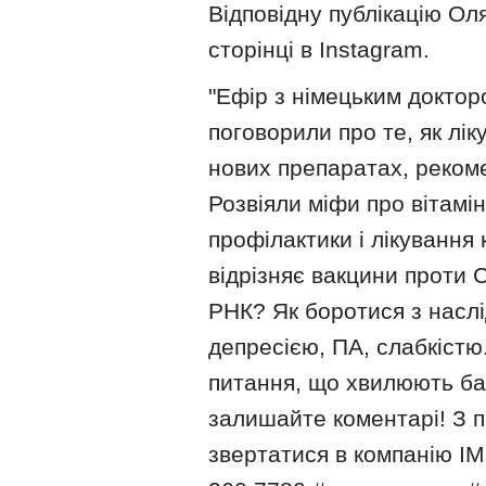
Відповідну публікацію О
сторінці в Instagram.
"Ефір з німецьким докто
поговорили про те, як лік
нових препаратах, реком
Розвіяли міфи про вітамі
профілактики і лікування 
відрізняє вакцини проти 
РНК? Як боротися з наслі
депресією, ПА, слабкістю
питання, що хвилюють баг
залишайте коментарі! З 
звертатися в компанію I