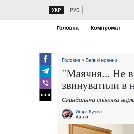
УКР
РУС
Головна
Компромат
Головна
Великі новини
"Маячня... Не 
звинуватили в 
Скандальна співачка вирі
Игорь Кучма
Автор