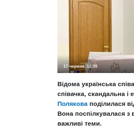
17 червня, 11:35
Відома українська співа
співачка, скандальна і
Полякова
поділилася ві
Вона поспілкувалася з 
важливі теми.