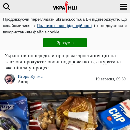
Продовжуючи переглядати ukrainci.com.ua Ви підтверджуєте, що
ознайомилися з
Політикою конфіденційності
і погоджуєтеся з
Головна
Великі новини
ЧИТАТЬ НА РУССКОМ
використанням файлів cookie.
Робіть запаси поки не пізно: базові продукти
Зрозумів
в Україні різко подорожчають
Українців попередили про різке зростання цін на
ключові продукти: овочі подорожчають, а курятина
вже пішла у процес.
Игорь Кучма
19 вересня, 09:39
Автор