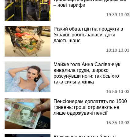
– нові тарифи
19:39 13.03
Різкий обвал цін на продукти в
Україні: робіть запаси, доки
дають шанс
18:18 13.03
Майже гола Анна Саліванчук
вивалила груди, широко
розсунувши ноги: так ось хто
така сильна жінка
16:56 13.03
Пенсіонерам доплатять по 1500
гривень: гроші отримають не
лише одержувачі пенсії
15:35 13.03
Відключення світла йдуть у