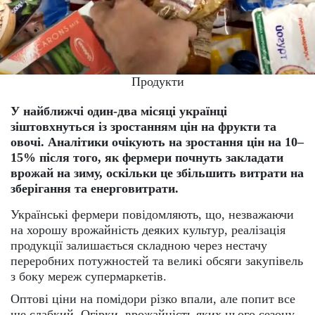
Продукти
У найближчі один-два місяці українці
зіштовхнуться із зростанням цін на фрукти та
овочі. Аналітики очікують на зростання цін на 10–
15% після того, як фермери почнуть закладати
врожай на зиму, оскільки це збільшить витрати на
зберігання та енерговитрати.
Українські фермери повідомляють, що, незважаючи
на хорошу врожайність деяких культур, реалізація
продукції залишається складною через нестачу
переробних потужностей та великі обсяги закупівель
з боку мереж супермаркетів.
Оптові ціни на помідори різко впали, але попит все
ще слабкий. Огірки, врожайність яких цього сезону