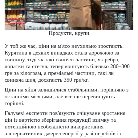
Продукти, крупи
У той же час, ціни на м'ясо неухильно зростають.
Курятина в деяких випадках стала дорожчою за
свинину, тоді як такі свинячі частини, як ребра,
лопатки та стегна, тепер коштують близько 280–300
грн за кілограм, а преміальні частини, такі як
свиняча шия, досягають 350 грн/кг.
Ціни на яйця залишилися стабільними, порівняно з
останніми місяцями, але все ще перевищують
торішні.
Галузеві експерти пов'язують очікуване зростання
цін із вартістю зберігання продукції взимку та
потенційною необхідністю використання
альтернативних джерел енергії у разі перебоїв із