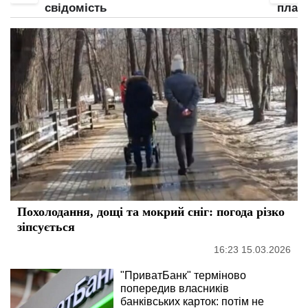
свідомість
план
Похолодання, дощі та мокрий сніг: погода різко
зіпсується
16:23 15.03.2026
"ПриватБанк" терміново
попередив власників
банківських карток: потім не