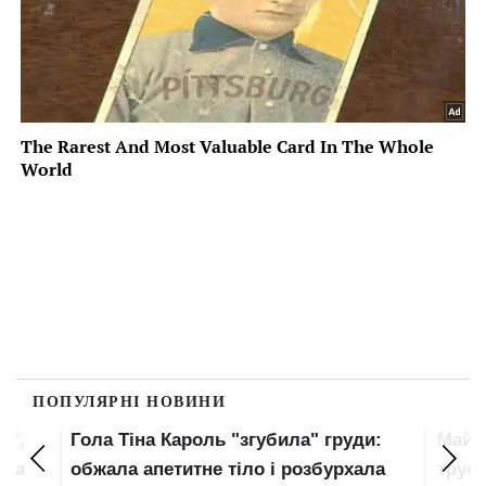
ПОПУЛЯРНІ НОВИНИ
и",
Гола Тіна Кароль "згубила" груди:
Майж
ула
обжала апетитне тіло і розбурхала
труси