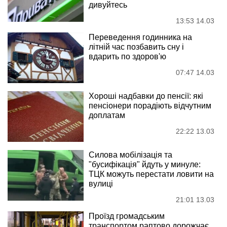
дивуйтесь
13:53 14.03
Переведення годинника на
літній час позбавить сну і
вдарить по здоров'ю
07:47 14.03
Хороші надбавки до пенсії: які
пенсіонери порадіють відчутним
доплатам
22:22 13.03
Силова мобілізація та
"бусифікація" йдуть у минуле:
ТЦК можуть перестати ловити на
вулиці
21:01 13.03
Проїзд громадським
транспортом раптово дорожчає