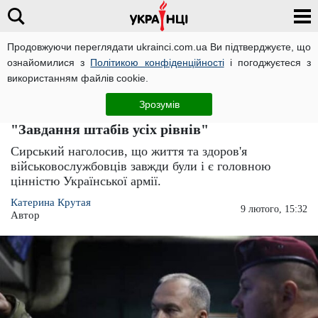
Продовжуючи переглядати ukrainci.com.ua Ви підтверджуєте, що
ознайомилися з
Політикою конфіденційності
і погоджуєтеся з
Головна
Великі новини
ЧИТАТЬ НА РУССКОМ
використанням файлів cookie.
Олександр Сирський розповів, як зміниться
Зрозумів
війна після того, як він замінив Залужного:
"Завдання штабів усіх рівнів"
Сирський наголосив, що життя та здоров'я
військовослужбовців завжди були і є головною
цінністю Української армії.
Катерина Крутая
9 лютого, 15:32
Автор