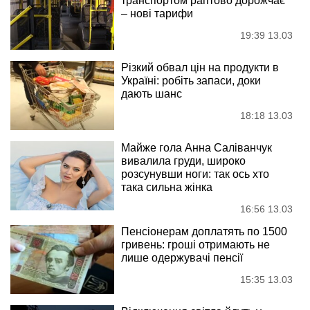
транспортом раптово дорожчає
– нові тарифи
19:39 13.03
Різкий обвал цін на продукти в
Україні: робіть запаси, доки
дають шанс
18:18 13.03
Майже гола Анна Саліванчук
вивалила груди, широко
розсунувши ноги: так ось хто
така сильна жінка
16:56 13.03
Пенсіонерам доплатять по 1500
гривень: гроші отримають не
лише одержувачі пенсії
15:35 13.03