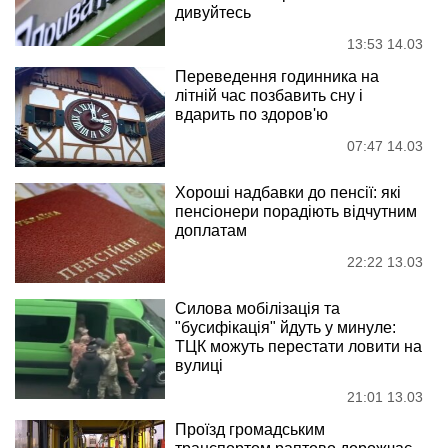
дивуйтесь
13:53 14.03
Переведення годинника на
літній час позбавить сну і
вдарить по здоров'ю
07:47 14.03
Хороші надбавки до пенсії: які
пенсіонери порадіють відчутним
доплатам
22:22 13.03
Силова мобілізація та
"бусифікація" йдуть у минуле:
ТЦК можуть перестати ловити на
вулиці
21:01 13.03
Проїзд громадським