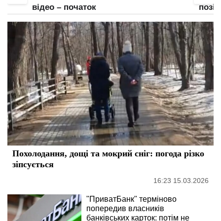
позі: "стиль собачки" відпочиває
груди
Похолодання, дощі та мокрий сніг: погода різко
зіпсується
16:23 15.03.2026
"ПриватБанк" терміново
попередив власників
банківських карток: потім не