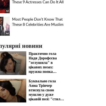
пулярні новини
Практично гола
Надя Дорофєєва
"оглушила" в
цікавих позах:
пружна попка
закип'ятить кров
Буквально гола
Анна Трінчер
втиснула свою
мушлю у дуже
цікавій позі: "стиль
собачки" відпочиває