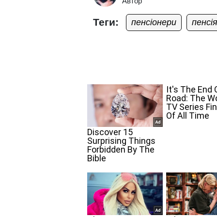
Автор
Теги:
пенсіонери
пенсі