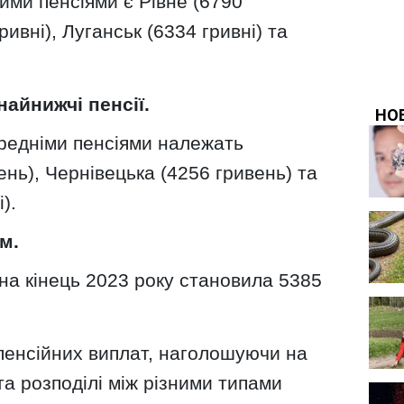
ими пенсіями є Рівне (6790
ривні), Луганськ (6334 гривні) та
найнижчі пенсії.
ередніми пенсіями належать
ень), Чернівецька (4256 гривень) та
).
м.
на кінець 2023 року становила 5385
пенсійних виплат, наголошуючи на
та розподілі між різними типами