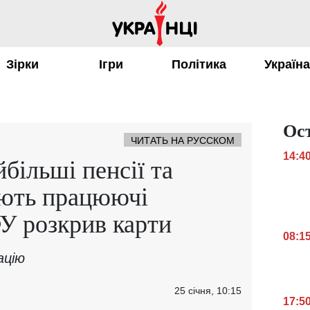
Зірки
Ігри
Політика
Україн
Ос
ЧИТАТЬ НА РУССКОМ
14:4
йбільші пенсії та
ують працюючі
У розкрив карти
08:1
ацію
25 січня, 10:15
17:5