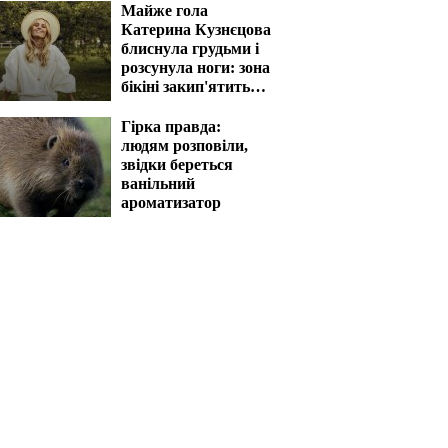
Майже гола
Катерина Кузнєцова
блиснула грудьми і
розсунула ноги: зона
бікіні закип'ятить
кров
Гірка правда:
людям розповіли,
звідки береться
ванільний
ароматизатор