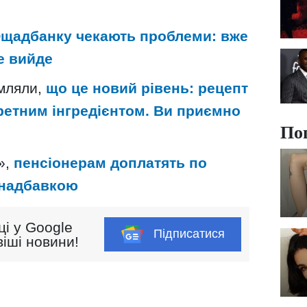
 Ощадбанку чекають проблеми: вже
е вийде
омляли,
що це новий рівень: рецепт
кретним інгредієнтом. Ви приємно
По
»,
пенсіонерам доплатять по
 надбавкою
ці у Google
Підписатися
іші новини!