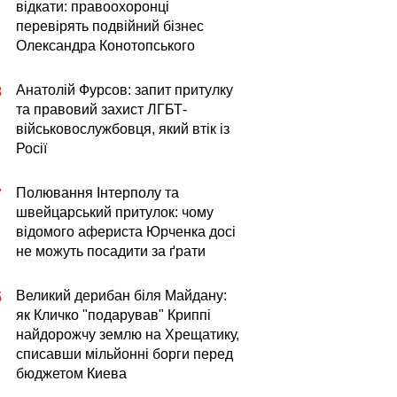
відкати: правоохоронці
перевірять подвійний бізнес
Олександра Конотопського
Анатолій Фурсов: запит притулку
8
та правовий захист ЛГБТ-
військовослужбовця, який втік із
Росії
Полювання Інтерполу та
7
швейцарський притулок: чому
відомого афериста Юрченка досі
не можуть посадити за ґрати
Великий дерибан біля Майдану:
5
як Кличко "подарував" Криппі
найдорожчу землю на Хрещатику,
списавши мільйонні борги перед
бюджетом Киева