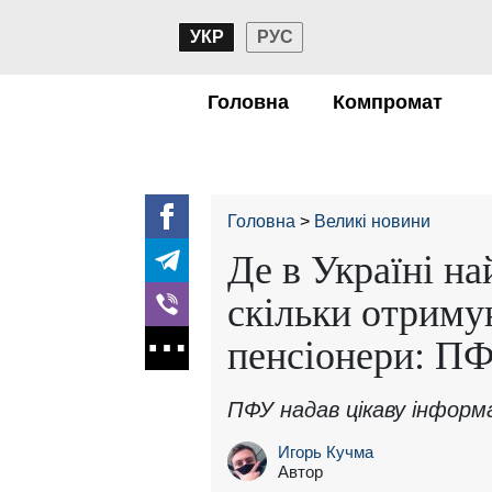
УКР
РУС
Головна
Компромат
Головна
Великі новини
Де в Україні на
скільки отрим
пенсіонери: ПФ
ПФУ надав цікаву інформ
Игорь Кучма
Автор