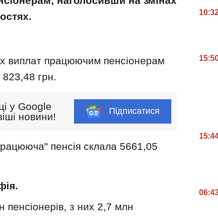
сіонерам, наголосивши на змінах
10:3
остях.
15:5
их виплат працюючим пенсіонерам
 823,48 грн.
ці у Google
Підписатися
іші новини!
15:4
працююча" пенсія склала 5661,05
фія.
06:4
н пенсіонерів, з них 2,7 млн