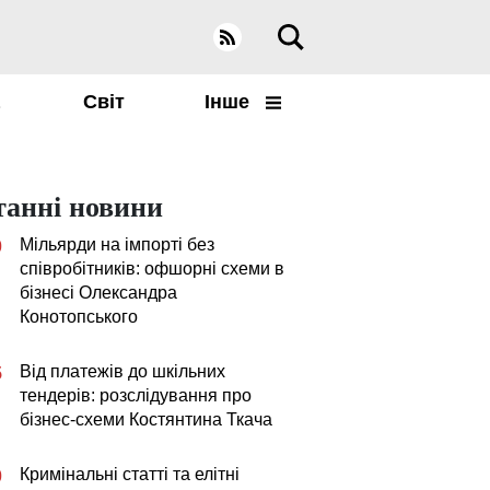
а
Світ
Інше
танні новини
Мільярди на імпорті без
0
співробітників: офшорні схеми в
бізнесі Олександра
Конотопського
Від платежів до шкільних
5
тендерів: розслідування про
бізнес-схеми Костянтина Ткача
Кримінальні статті та елітні
0