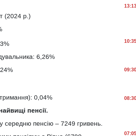
13:1
 (2024 р.)
%
10:3
,63%
одувальника: 6,26%
5,24%
09:3
утримання): 0,04%
08:3
найвищі пенсії.
 середню пенсію – 7249 гривень.
07:0