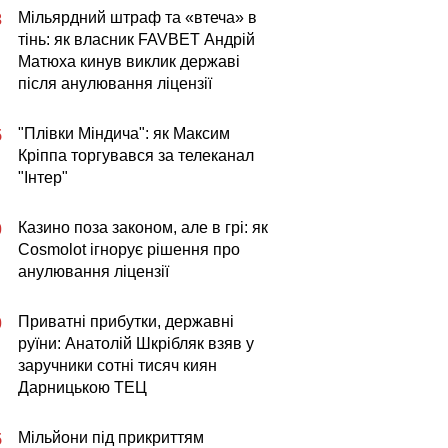
Мільярдний штраф та «втеча» в
3
тінь: як власник FAVBET Андрій
Матюха кинув виклик державі
після анулювання ліцензії
"Плівки Міндича": як Максим
5
Кріппа торгувався за телеканал
"Інтер"
Казино поза законом, але в грі: як
0
Cosmolot ігнорує рішення про
анулювання ліцензії
Приватні прибутки, державні
0
руїни: Анатолій Шкрібляк взяв у
заручники сотні тисяч киян
Дарницькою ТЕЦ
Мільйони під прикриттям
5