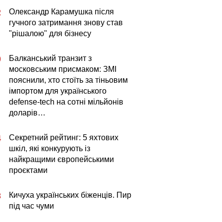
Олександр Карамушка після
2
гучного затримання знову став
"рішалою" для бізнесу
Балканський транзит з
0
московським присмаком: ЗМІ
пояснили, хто стоїть за тіньовим
імпортом для українського
defense-tech на сотні мільйонів
доларів…
Секретний рейтинг: 5 яхтових
4
шкіл, які конкурують із
найкращими європейськими
проєктами
Кичуха українських біженців. Пир
3
під час чуми