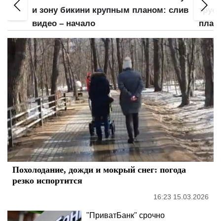
Не
и зону бикини крупным планом: слив
трус
видео – начало
план
Похолодание, дожди и мокрый снег: погода
резко испортится
16:23 15.03.2026
"ПриватБанк" срочно