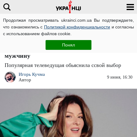
Продолжая просматривать ukrainci.com.ua Вы подтверждаете,
что ознакомились с
Политикой конфиденциальности
и согласны
Главная
Большие новости
ЧИТАТИ УКРАЇНСЬКОЮ
с использованием файлов cookie.
"Даже к мерзавцам...": Жанна Бадоева в
Понял
откровенном платье "оседлала" бородатого
мужчину
Популярная телеведущая обьяснила ссвой выбор
Игорь Кучма
9 июня, 16:30
Автор