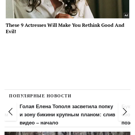
ПОПУЛЯРНЫЕ НОВОСТИ
а
Голая Елена Тополя засветила попку
Букв
лом":
и зону бикини крупным планом: слив
свою
видео – начало
позе: