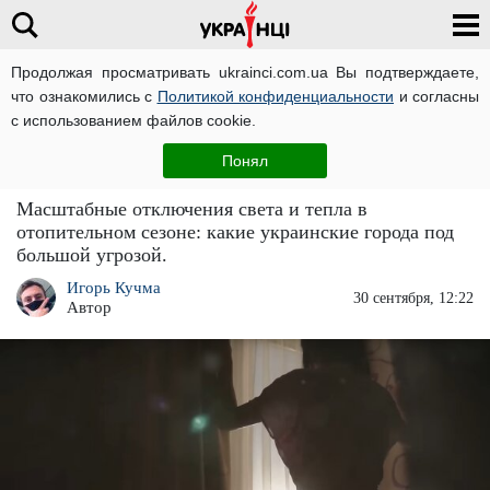
Продолжая просматривать ukrainci.com.ua Вы подтверждаете,
что ознакомились с
Политикой конфиденциальности
и согласны
Главная
Большие новости
ЧИТАТИ УКРАЇНСЬКОЮ
с использованием файлов cookie.
Без отопления и в темноте: какие города
Понял
Украины под максимальной угрозой
Масштабные отключения света и тепла в
отопительном сезоне: какие украинские города под
большой угрозой.
Игорь Кучма
30 сентября, 12:22
Автор