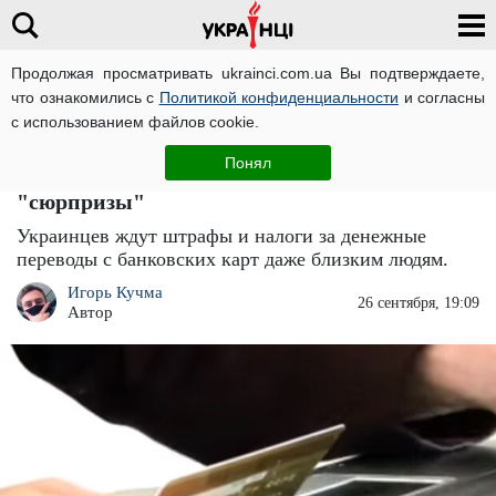
Продолжая просматривать ukrainci.com.ua Вы подтверждаете,
что ознакомились с
Политикой конфиденциальности
и согласны
Главная
Большие новости
ЧИТАТИ УКРАЇНСЬКОЮ
с использованием файлов cookie.
Новые налоги и штрафы за карточные
Понял
переводы: украинцам подготовили большие
"сюрпризы"
Украинцев ждут штрафы и налоги за денежные
переводы с банковских карт даже близким людям.
Игорь Кучма
26 сентября, 19:09
Автор