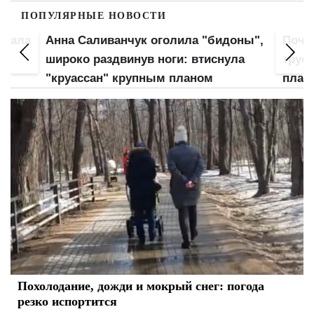
ПОПУЛЯРНЫЕ НОВОСТИ
вжала
Анна Саливанчук оголила "бидоны",
Почт
ой
широко раздвинув ноги: втиснула
трус
"круассан" крупным планом
план
Похолодание, дожди и мокрый снег: погода
резко испортится