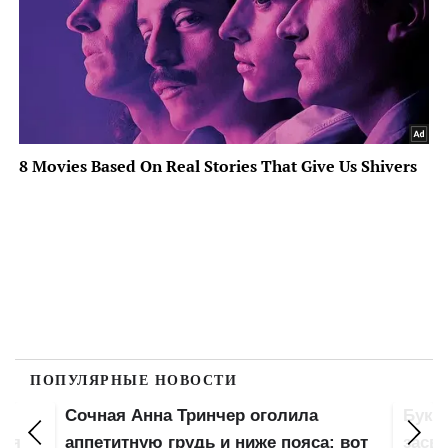
ПОПУЛЯРНЫЕ НОВОСТИ
Сочная Анна Тринчер оголила
Букв
для
аппетитную грудь и ниже пояса: вот
засве