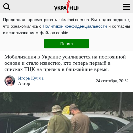
Продолжая просматривать ukrainci.com.ua Вы подтверждаете,
что ознакомились с
Политикой конфиденциальности
и согласны
Главная
Большие новости
ЧИТАТИ УКРАЇНСЬКОЮ
с использованием файлов cookie.
В приоритете ТЦК: мобилизация обновила
Понял
список, кого призовут в ближайшее время
Мобилизация в Украине усиливается на постоянной
основе и стало известно, кто теперь первый в
списках ТЦК на призыв в ближайшие время.
Игорь Кучма
24 сентября, 20:32
Автор