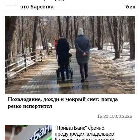
это барсетка
бики
напо
Похолодание, дожди и мокрый снег: погода
резко испортится
16:23 15.03.2026
"ПриватБанк" срочно
предупредил владельцев
банковских карт: потом не