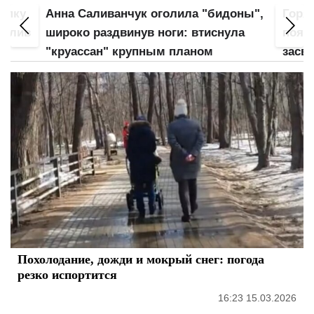
попку
Анна Саливанчук оголила "бидоны",
Горя
 слив
широко раздвинув ноги: втиснула
пояс
"круассан" крупным планом
засве
Похолодание, дожди и мокрый снег: погода
резко испортится
16:23 15.03.2026