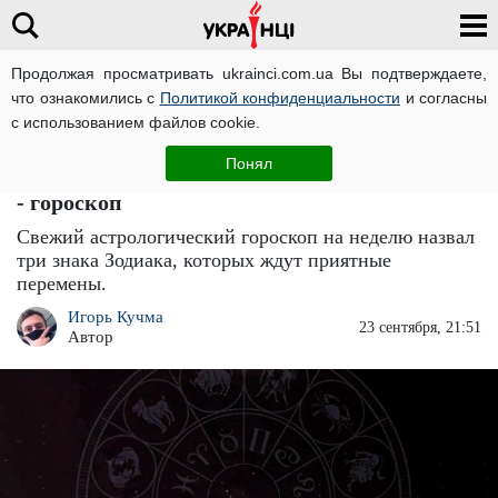
Продолжая просматривать ukrainci.com.ua Вы подтверждаете,
что ознакомились с
Политикой конфиденциальности
и согласны
Главная
Большие новости
ЧИТАТИ УКРАЇНСЬКОЮ
с использованием файлов cookie.
Жизнь изменится в лучшую сторону: три
Понял
знака Зодиака, которых порадует Вселенная
- гороскоп
Свежий астрологический гороскоп на неделю назвал
три знака Зодиака, которых ждут приятные
перемены.
Игорь Кучма
23 сентября, 21:51
Автор