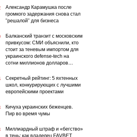
Александр Карамушка после
2
громкого задержания снова стал
"решалой" для бизнеса
Балканский транзит с московским
0
привкусом: СМИ объяснили, кто
стоит за теневым импортом для
украинского defense-tech на
сотни миллионов долларов…
Секретный рейтинг: 5 яхтенных
4
школ, конкурирующих с лучшими
европейскими проектами
Кичуха украинских беженцев.
3
Пир во время чумы
Миллиардный штраф и «бегство»
3
в тень: как владелец FAVBET