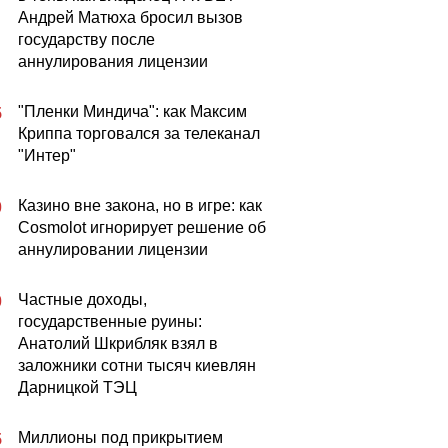
Андрей Матюха бросил вызов
государству после
аннулирования лицензии
"Пленки Миндича": как Максим
5
Криппа торговался за телеканал
"Интер"
Казино вне закона, но в игре: как
0
Cosmolot игнорирует решение об
аннулировании лицензии
Частные доходы,
0
государственные руины:
Анатолий Шкрибляк взял в
заложники сотни тысяч киевлян
Дарницкой ТЭЦ
Миллионы под прикрытием
5