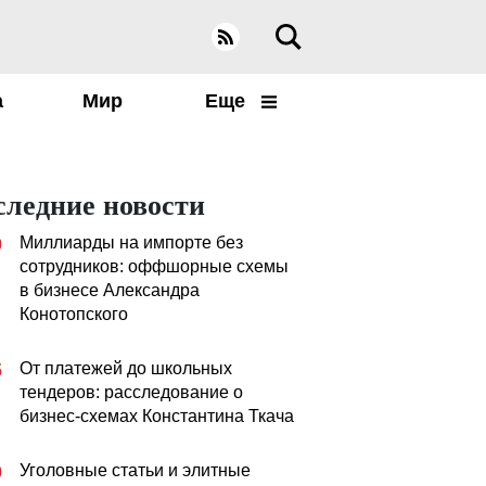
а
Мир
Еще
следние новости
Миллиарды на импорте без
0
сотрудников: оффшорные схемы
в бизнесе Александра
Конотопского
От платежей до школьных
5
тендеров: расследование о
бизнес-схемах Константина Ткача
Уголовные статьи и элитные
0