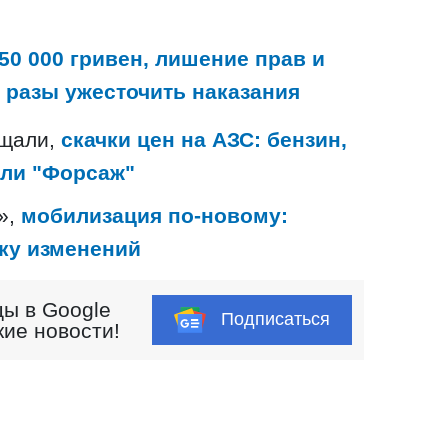
0 000 гривен, лишение прав и
в разы ужесточить наказания
бщали,
скачки цен на АЗС: бензин,
или "Форсаж"
»,
мобилизация по-новому:
пку изменений
ы в Google
Подписаться
кие новости!