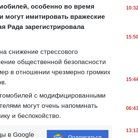
мобилей, особенно во время
10:3
ки могут имитировать вражеские
ая Рада зарегистрировала
15:5
на снижение стрессового
шение общественной безопасности
мер в отношении чрезмерно громких
15:4
в.
автомобилей с модифицированными
телями могут очень напоминать
06:4
ику и беспокойство.
13:1
ы в Google
Подписаться