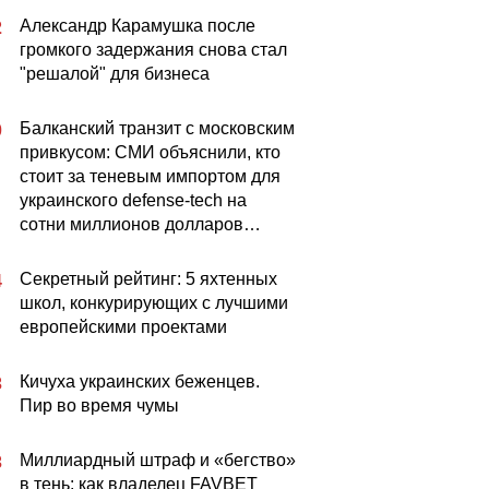
Александр Карамушка после
2
громкого задержания снова стал
"решалой" для бизнеса
Балканский транзит с московским
0
привкусом: СМИ объяснили, кто
стоит за теневым импортом для
украинского defense-tech на
сотни миллионов долларов…
Секретный рейтинг: 5 яхтенных
4
школ, конкурирующих с лучшими
европейскими проектами
Кичуха украинских беженцев.
3
Пир во время чумы
Миллиардный штраф и «бегство»
3
в тень: как владелец FAVBET