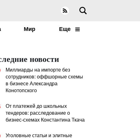
а
Мир
Еще
следние новости
Миллиарды на импорте без
0
сотрудников: оффшорные схемы
в бизнесе Александра
Конотопского
От платежей до школьных
5
тендеров: расследование о
бизнес-схемах Константина Ткача
Уголовные статьи и элитные
0