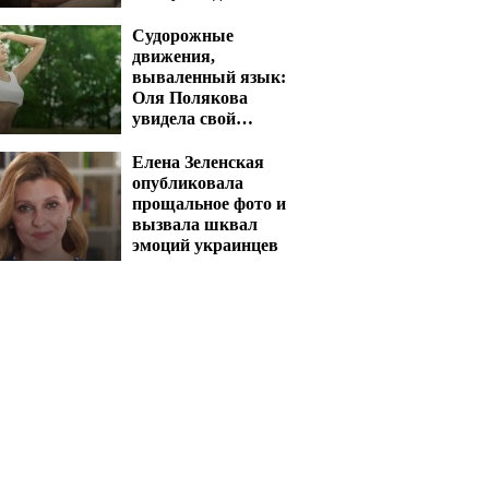
муж
Судорожные
движения,
вываленный язык:
Оля Полякова
увидела свой
концерт и словила
приступ
Елена Зеленская
опубликовала
прощальное фото и
вызвала шквал
эмоций украинцев