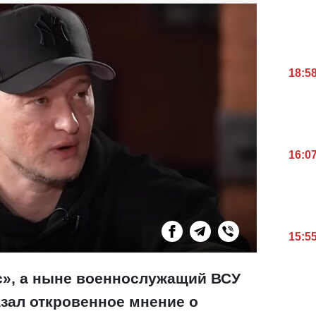
18:5
16:0
15:5
», а ныне военнослужащий ВСУ
зал откровенное мнение о