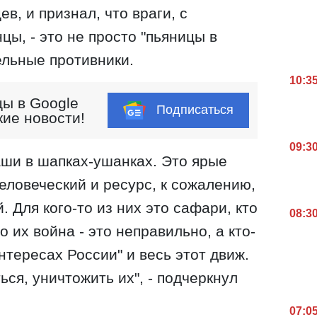
в, и признал, что враги, с
ы, - это не просто "пьяницы в
ельные противники.
10:3
ы в Google
Подписаться
кие новости!
09:3
каши в шапках-ушанках. Это ярые
еловеческий и ресурс, к сожалению,
 Для кого-то из них это сафари, кто
08:3
о их война - это неправильно, а кто-
нтересах России" и весь этот движ.
ься, уничтожить их", - подчеркнул
07:0