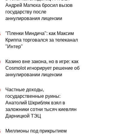
Андрей Матюха бросил вызов
государству после
аннулирования лицензии
"Пленки Миндича": как Максим
5
Криппа торговался за телеканал
"Интер"
Казино вне закона, но в игре: как
0
Cosmolot игнорирует решение об
аннулировании лицензии
Частные доходы,
0
государственные руины:
Анатолий Шкрибляк взял в
заложники сотни тысяч киевлян
Дарницкой ТЭЦ
Миллионы под прикрытием
5