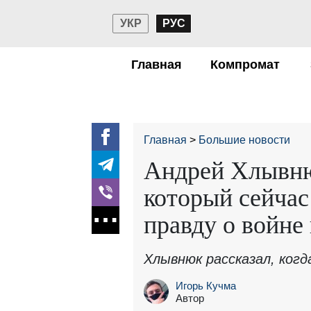
УКР
РУС
Главная
Компромат
Главная
Большие новости
Андрей Хлывню
который сейчас
правду о войне
Хлывнюк рассказал, когд
Игорь Кучма
Автор