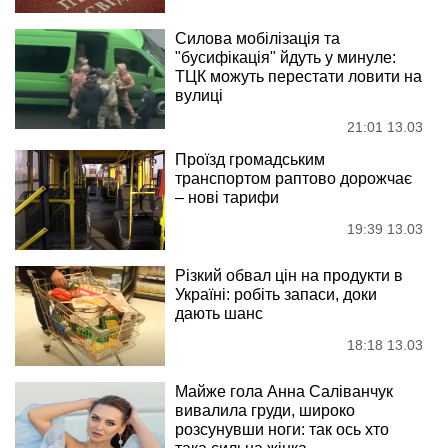
Силова мобілізація та
"бусифікація" йдуть у минуле:
ТЦК можуть перестати ловити на
вулиці
21:01 13.03
Проїзд громадським
транспортом раптово дорожчає
– нові тарифи
19:39 13.03
Різкий обвал цін на продукти в
Україні: робіть запаси, доки
дають шанс
18:18 13.03
Майже гола Анна Саліванчук
вивалила груди, широко
розсунувши ноги: так ось хто