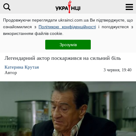
Продовжуючи переглядати ukrainci.com.ua Ви підтверджуєте, що
ознайомилися з
Політикою конфіденційності
і погоджуєтеся з
Головна
Великі новини
ЧИТАТЬ НА РУССКОМ
використанням файлів cookie.
Легенда Голлівуду Роберт Де Ніро переніс
Зрозумів
складну операцію
Легендарний актор поскаржився на сильний біль
Катерина Крутая
3 червня, 19:40
Автор