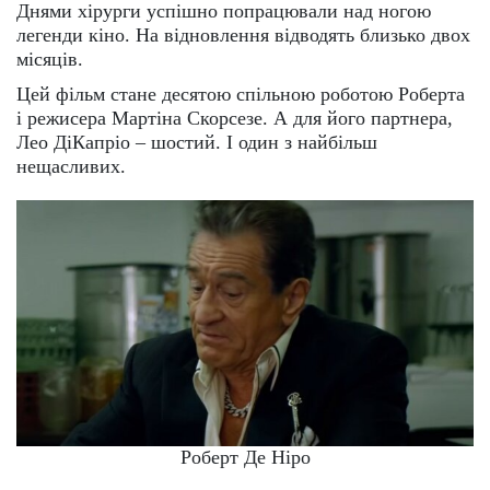
Днями хірурги успішно попрацювали над ногою
легенди кіно. На відновлення відводять близько двох
місяців.
Цей фільм стане десятою спільною роботою Роберта
і режисера Мартіна Скорсезе. А для його партнера,
Лео ДіКапріо – шостий. І один з найбільш
нещасливих.
Роберт Де Ніро