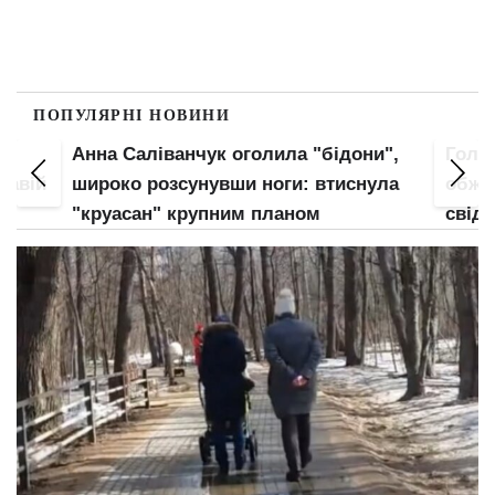
ПОПУЛЯРНІ НОВИНИ
Анна Саліванчук оголила "бідони",
Гола 
кавій
широко розсунувши ноги: втиснула
обжал
є
"круасан" крупним планом
свідо