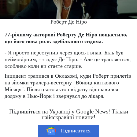
Роберт Де Ніро
77-річному акторові Роберту Де Ніро пощастило,
що його нова роль здебільшого сидяча.
- Я просто переступив через щось і впав. Біль був
неймовірним, - згадує Де Ніро. - Але це трапляється,
особливо коли ви стаєте старше.
Інцидент трапився в Оклахомі, куди Роберт прилетів
на зйомки трилера-вестерну "Вбивці квіткового
Місяця". Після цього актор відразу відправився
додому в Нью-Йорк і звернувся до лікаря.
Підпишіться на Українці у Google News! Тільки
найяскравіші новини!
Підписатися