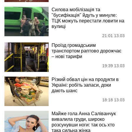
Силова мобілізація та
"бусифікація" йдуть у минуле:
ТЦК можуть перестати ловити на
вулиці
21:01 13.03
Проїзд громадським
транспортом раптово дорожчає
– нові тарифи
19:39 13.03
Різкий обвал цін на продукти в
Україні: робіть запаси, доки
дають шанс
18:18 13.03
Майже гола Анна Саліванчук
вивалила груди, широко
розсунувши ноги: так ось хто
така сильна жінка