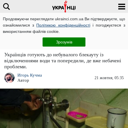
Продовжуючи переглядати ukrainci.com.ua Ви підтверджуєте, що
ознайомилися з
Політикою конфіденційності
і погоджуєтеся з
Головна
Великі новини
ЧИТАТЬ НА РУССКОМ
використанням файлів cookie.
Запасайтеся водою: українців ошелешили –
Зрозумів
не лише відключення світла
Українців готують до небувалого блекауту із
відключеннями води та попередили, де вже небачені
проблеми.
Игорь Кучма
21 жовтня, 05:35
Автор