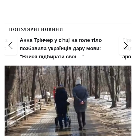
ПОПУЛЯРНІ НОВИНИ
рінчер у сітці на голе тіло
Гірка правда: люд
вила українців дару мови:
звідки береться ва
я підбирати свої…"
ароматизатор