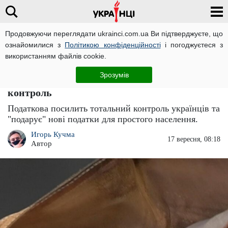
Продовжуючи переглядати ukrainci.com.ua Ви підтверджуєте, що
ознайомилися з
Політикою конфіденційності
і погоджуєтеся з
Головна
Великі новини
ЧИТАТЬ НА РУССКОМ
використанням файлів cookie.
Нові податки вивернуть кишені навиворіт:
Зрозумів
наближається посилений глобальний
контроль
Податкова посилить тотальний контроль українців та
"подарує" нові податки для простого населення.
Игорь Кучма
17 вересня, 08:18
Автор