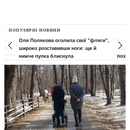
ПОПУЛЯРНІ НОВИНИ
пку
Оля Полякова оголила свої "фляги",
Букв
злив
широко розставивши ноги: ще й
втис
нижче пупка блиснула
позі: