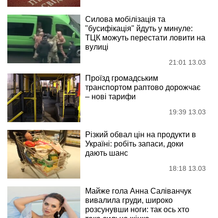
Силова мобілізація та
"бусифікація" йдуть у минуле:
ТЦК можуть перестати ловити на
вулиці
21:01 13.03
Проїзд громадським
транспортом раптово дорожчає
– нові тарифи
19:39 13.03
Різкий обвал цін на продукти в
Україні: робіть запаси, доки
дають шанс
18:18 13.03
Майже гола Анна Саліванчук
вивалила груди, широко
розсунувши ноги: так ось хто