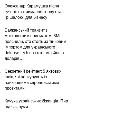
Олександр Карамушка після
2
гучного затримання знову став
"рішалою" для бізнесу
Балканський транзит з
0
московським присмаком: ЗМІ
пояснили, хто стоїть за тіньовим
імпортом для українського
defense-tech на сотні мільйонів
доларів…
Секретний рейтинг: 5 яхтових
4
шкіл, які конкурують із
найкращими європейськими
проєктами
Кичуха українських біженців. Пир
3
під час чуми