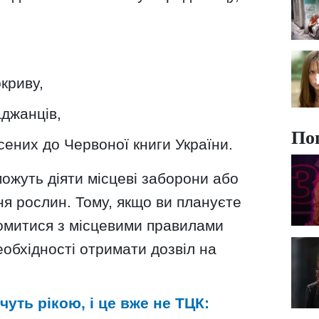
криву,
джанців,
По
есених до Червоної книги України.
можуть діяти місцеві заборони або
я рослин. Тому, якщо ви плануєте
йомитися з місцевими правилами
еобхідності отримати дозвіл на
уть рікою, і це вже не ТЦК: