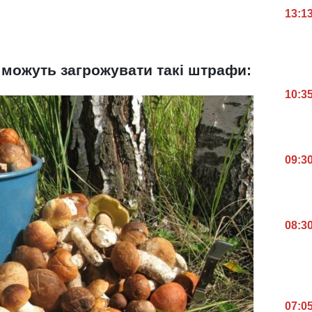
13:1
м можуть загрожувати такі штрафи:
10:3
09:3
08:3
07:0