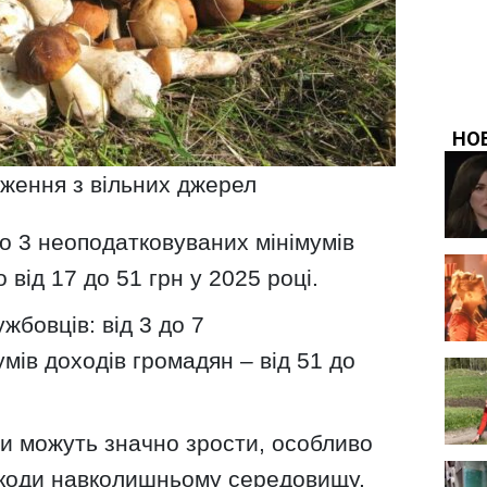
аження з вільних джерел
до 3 неоподатковуваних мінімумів
від 17 до 51 грн у 2025 році.
жбовців: від 3 до 7
мів доходів громадян – від 51 до
и можуть значно зрости, особливо
шкоди навколишньому середовищу,