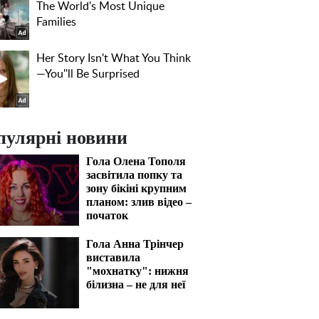
пулярні новини
Гола Олена Тополя
засвітила попку та
зону бікіні крупним
планом: злив відео –
початок
Гола Анна Трінчер
виставила
"мохнатку": нижня
білизна – не для неї