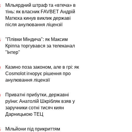
Мільярдний штраф та «втеча» в
3
тінь: як власник FAVBET Андрій
Матюха кинув виклик державі
після анулювання ліцензії
"Плівки Міндича": як Максим
5
Кріппа торгувався за телеканал
"Інтер"
Казино поза законом, але в грі: як
0
Cosmolot ігнорує рішення про
анулювання ліцензії
Приватні прибутки, державні
0
руїни: Анатолій Шкрібляк взяв у
заручники сотні тисяч киян
Дарницькою ТЕЦ
Мільйони під прикриттям
5