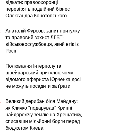
відкати: правоохоронці
перевірять подвійний бізнес
Олександра Конотопського
Анатолій Фурсов: запит притулку
8
та правовий захист ЛГБТ-
військовослужбовця, який втік із
Росії
Полювання Інтерполу та
7
швейцарський притулок: чому
відомого афериста Юрченка досі
не можуть посадити за ґрати
Великий дерибан біля Майдану:
5
як Кличко "подарував" Криппі
найдорожчу землю на Хрещатику,
списавши мільйонні борги перед
бюджетом Киева