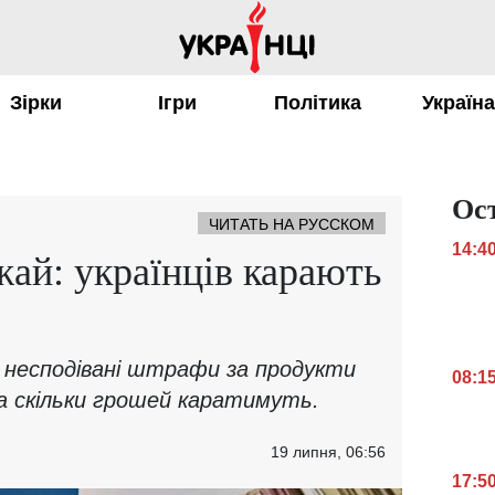
Зірки
Ігри
Політика
Україн
Ос
ЧИТАТЬ НА РУССКОМ
14:4
ай: українців карають
о несподівані штрафи за продукти
08:1
на скільки грошей каратимуть.
19 липня, 06:56
17:5