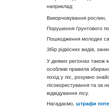
наприклад:
Викорчовування рослин,
Порушення ґрунтового по
Пошкодження молодих са
Збір рідкісних видів, зан
У деяких регіонах також 
особливі правила збиранн
похід у ліс, розумно зна
лісокористування та за н
відвідування лісу.
Нагадаємо,
штрафи потеч