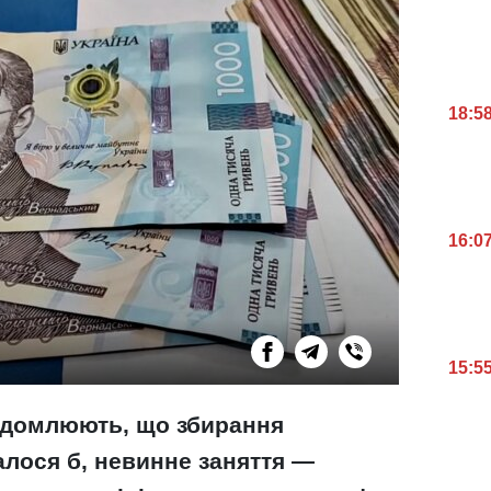
18:5
16:0
15:5
відомлюють, що збирання
алося б, невинне заняття —