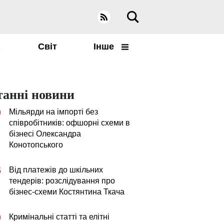
а
Світ
Інше
танні новини
Мільярди на імпорті без
0
співробітників: офшорні схеми в
бізнесі Олександра
Конотопського
Від платежів до шкільних
5
тендерів: розслідування про
бізнес-схеми Костянтина Ткача
Кримінальні статті та елітні
0