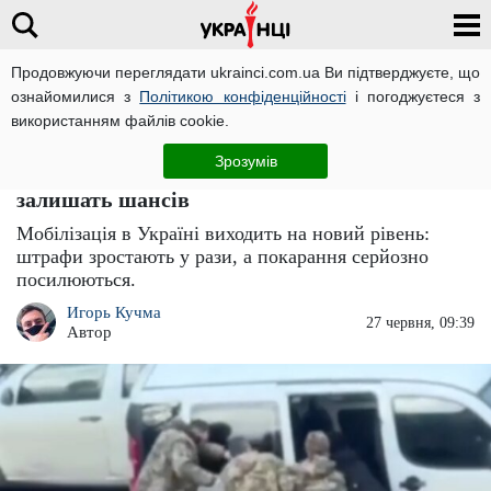
Продовжуючи переглядати ukrainci.com.ua Ви підтверджуєте, що
ознайомилися з
Політикою конфіденційності
і погоджуєтеся з
Головна
Великі новини
ЧИТАТЬ НА РУССКОМ
використанням файлів cookie.
ТЦК вже не зупинити: мобілізація
Зрозумів
посилюється в рази - "ухилянтам" не
залишать шансів
Мобілізація в Україні виходить на новий рівень:
штрафи зростають у рази, а покарання серйозно
посилюються.
Игорь Кучма
27 червня, 09:39
Автор