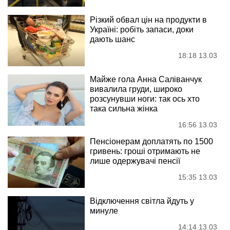
Різкий обвал цін на продукти в
Україні: робіть запаси, доки
дають шанс
18:18 13.03
Майже гола Анна Саліванчук
вивалила груди, широко
розсунувши ноги: так ось хто
така сильна жінка
16:56 13.03
Пенсіонерам доплатять по 1500
гривень: гроші отримають не
лише одержувачі пенсії
15:35 13.03
Відключення світла йдуть у
минуле
14:14 13.03