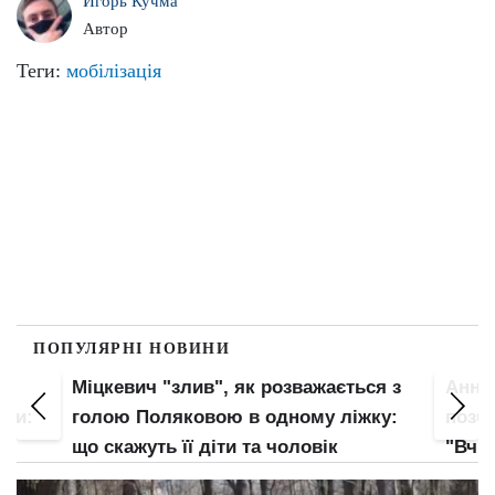
Игорь Кучма
Автор
Теги:
мобілізація
ПОПУЛЯРНІ НОВИНИ
Міцкевич "злив", як розважається з
Анна 
оги:
голою Поляковою в одному ліжку:
позба
що скажуть її діти та чоловік
"Вчи