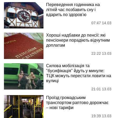
Переведення годинника на
літній час позбавить сну і
вдарить по здоров'ю
07:47 14.03
Хороші надбавки до пенсії: які
пенсіонери порадіють відчутним
доплатам
22:22 13.03
Силова мобілізація та
"бусифікація" йдуть у минуле:
ТЦК можуть перестати ловити на
вулиці
21:01 13.03
Проїзд громадським
транспортом раптово дорожчає
– нові тарифи
19:39 13.03