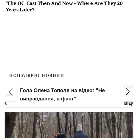
ПОПУЛЯРНІ НОВИНИ
Гола
Гола Олена Тополя на відео: "Не
увши
та зо
виправдання, а факт"
нка
відео