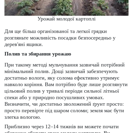
Урожай молодої картоплі
Для ще більш організованої та легкої грядки
розгляньте можливість посадки безпосередньо у
дерев'яні ящики.
Полив та збирання урожаю
При такому методі мульчування зазвичай потрібний
мінімальний полив. Дощі зазвичай забезпечують
достатньо вологи, яку солома ефективно утримує
навколо коріння. Вам потрібно буде лише розглянути
цільовий полив у тривалі періоди сильної літньої
спеки або у природно посушливих умовах.
Визначити, чи достатньо зволожений ґрунт просто:
просто перевірте під шаром соломи; земля має бути
злегка вологою.
Приблизно через 12–14 тижнів ви можете почати
обережно збирати свою молоду картоплю. Ви