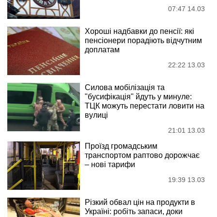
07:47 14.03
Хороші надбавки до пенсії: які
пенсіонери порадіють відчутним
доплатам
22:22 13.03
Силова мобілізація та
"бусифікація" йдуть у минуле:
ТЦК можуть перестати ловити на
вулиці
21:01 13.03
Проїзд громадським
транспортом раптово дорожчає
– нові тарифи
19:39 13.03
Різкий обвал цін на продукти в
Україні: робіть запаси, доки