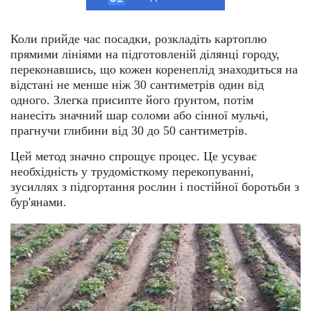
Коли прийде час посадки, розкладіть картоплю
прямими лініями на підготовленій ділянці городу,
переконавшись, що кожен коренеплід знаходиться на
відстані не менше ніж 30 сантиметрів один від
одного. Злегка присипте його ґрунтом, потім
нанесіть значний шар соломи або сінної мульчі,
прагнучи глибини від 30 до 50 сантиметрів.
Цей метод значно спрощує процес. Це усуває
необхідність у трудомісткому перекопуванні,
зусиллях з підгортання рослин і постійної боротьби з
бур'янами.