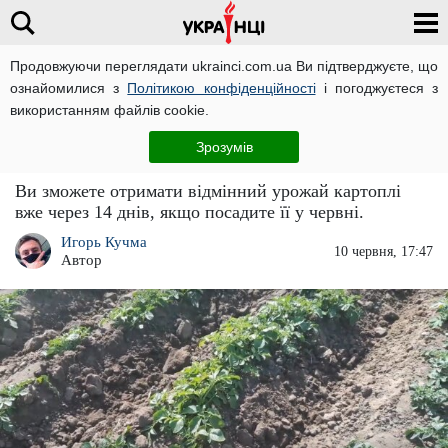
Продовжуючи переглядати ukrainci.com.ua Ви підтверджуєте, що
ознайомилися з
Політикою конфіденційності
і погоджуєтеся з
Головна
Великі новини
ЧИТАТЬ НА РУССКОМ
використанням файлів cookie.
Це останній шанс: як садити картоплю у
Зрозумів
червні, щоб отримати урожай за два тижні
Ви зможете отримати відмінний урожай картоплі
вже через 14 днів, якщо посадите її у червні.
Игорь Кучма
10 червня, 17:47
Автор