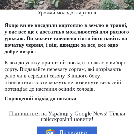
Урожай молодої картоплі
Якщо ви не висадили картоплю в землю в травні,
у вас все ще є достатньо можливостей для рясного
урожаю. Ви можете впевнено сіяти його навіть на
початку червня, і він, швидше за все, все одно
добре визріє.
Ключ до успіху при пізній посадці полягає у виборі
сорту. Віддавайте перевагу сортам, які дозрівають
рано чи в середині сезону. З іншого боку,
пізньостиглі сорти можуть не розвинути весь свій
потенціал до настання осінніх холодів.
Спрощений підхід до посадки
Підпишіться на Українці у Google News! Тільки
найяскравіші новини!
Підписатися