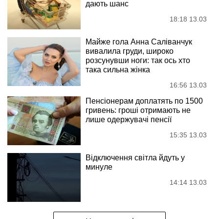
дають шанс
18:18 13.03
Майже гола Анна Саліванчук
вивалила груди, широко
розсунувши ноги: так ось хто
така сильна жінка
16:56 13.03
Пенсіонерам доплатять по 1500
гривень: гроші отримають не
лише одержувачі пенсії
15:35 13.03
Відключення світла йдуть у
минуле
14:14 13.03